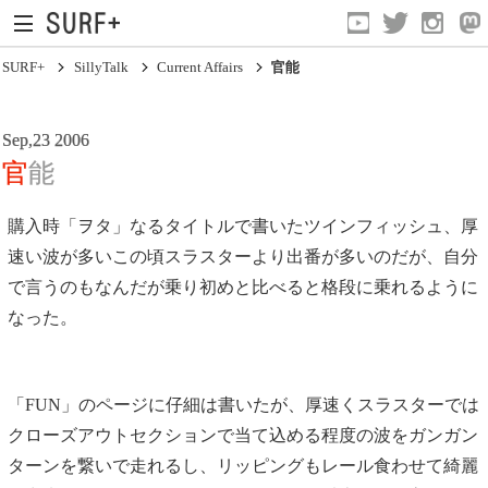
SURF+
SillyTalk
Current Affairs
官能
Sep,23 2006
官能
購入時「ヲタ」なるタイトルで書いたツインフィッシュ、厚
速い波が多いこの頃スラスターより出番が多いのだが、自分
Current Affairs
で言うのもなんだが乗り初めと比べると格段に乗れるように
Life In Surfing
なった。
Vibration
Mind
「FUN」のページに仔細は書いたが、厚速くスラスターでは
Clips
クローズアウトセクションで当て込める程度の波をガンガン
ターンを繋いで走れるし、リッピングもレール食わせて綺麗