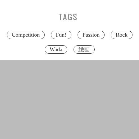
TAGS
Competition
Fun!
Passion
Rock
Wada
絵画