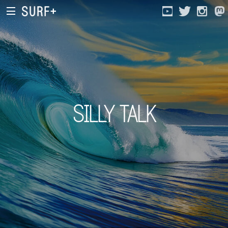
SILLY TALK
Current Affairs
Life In Surfing
Vibration
Mind
Clips