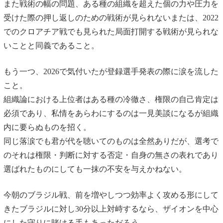
また戦術の幅の問題、ある種の組織を超えた個の力や圧力を
受けた際の押し返しのための戦術が見られないまたは、2022
でのクロアチア戦でも見られた局面打開する戦術が見られな
いことと同義であること。
もう一つ、2026で気付いたが登録選手発表の際に涙を流した
こと。
組織論における上位者はある種の冷徹さ、権限の自己肯定は
必須であり、私情をあらわにするのは一見美談になるが組織
内に要らぬものを招く。
同じ落涙でも君が代を聴いてのものは全然ありだが、選考で
のそれは権限・判断に対する否定・自身の無さの表れであり
選ばれたものにしても一抹の不安を与えかねない。
今朝のブラジル戦、前を増やしつつ効率よく攻める形にして
きたブラジルに対し30分以上対峙するなら、ザイオンを中心
にした守りに賭ける手もあっただろう。