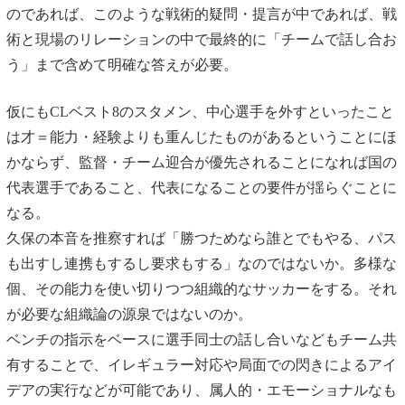
のであれば、このような戦術的疑問・提言が中であれば、戦
術と現場のリレーションの中で最終的に「チームで話し合お
う」まで含めて明確な答えが必要。
仮にもCLベスト8のスタメン、中心選手を外すといったこと
は才＝能力・経験よりも重んじたものがあるということにほ
かならず、監督・チーム迎合が優先されることになれば国の
代表選手であること、代表になることの要件が揺らぐことに
なる。
久保の本音を推察すれば「勝つためなら誰とでもやる、パス
も出すし連携もするし要求もする」なのではないか。多様な
個、その能力を使い切りつつ組織的なサッカーをする。それ
が必要な組織論の源泉ではないのか。
ベンチの指示をベースに選手同士の話し合いなどもチーム共
有することで、イレギュラー対応や局面での閃きによるアイ
デアの実行などが可能であり、属人的・エモーショナルなも