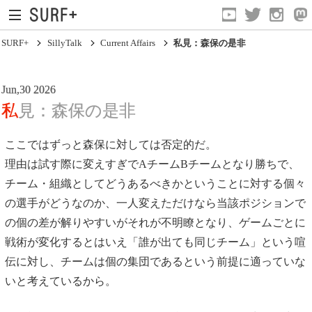
SURF+
SillyTalk
Current Affairs
私見：森保の是非
Jun,30 2026
私見：森保の是非
ここではずっと森保に対しては否定的だ。
理由は試す際に変えすぎでAチームBチームとなり勝ちで、
Current Affairs
チーム・組織としてどうあるべきかということに対する個々
Life In Surfing
の選手がどうなのか、一人変えただけなら当該ポジションで
Vibration
の個の差が解りやすいがそれが不明瞭となり、ゲームごとに
戦術が変化するとはいえ「誰が出ても同じチーム」という喧
Mind
伝に対し、チームは個の集団であるという前提に適っていな
Clips
いと考えているから。