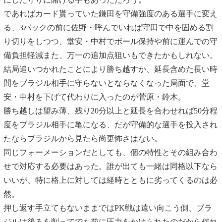
であればカード貰っていた鎌田を守備強度のある選手に変え
る、3バックの前に佐野・呼んでいれば守田で中を固める割
り切りをしつつ、堂安・中村でボール保持や前に運んでの守
備負担軽減また、万一の追加点狙いもできたかもしれない。
結局追いつかれたことにより勝ち越すか、延長含めた長い時
間をブラジル相手に守らないとならなくなった局面で、堂
安・中村を下げて代わりに入ったのが菅原・鈴木。
勝ち越しは望み薄、残り20分以上と延長を合わせれば50分程
度をブラジル相手に亀になる、だが守備的な選手を投入され
たならブラジルから見たら尚更怖さはない。
同じフォーメーションだとしても、個の特性とその組み合わ
せで対応する必要はあった。誰が出ても一緒は同格以下なら
いいが、特に格上に対しては経時とともに劣ってくるのは必
然。
押し返す手立てもないままではPK戦は遠い向こう側、ブラ
ジルは後ろを削ってでも前に圧力をかけられたのだから何れ