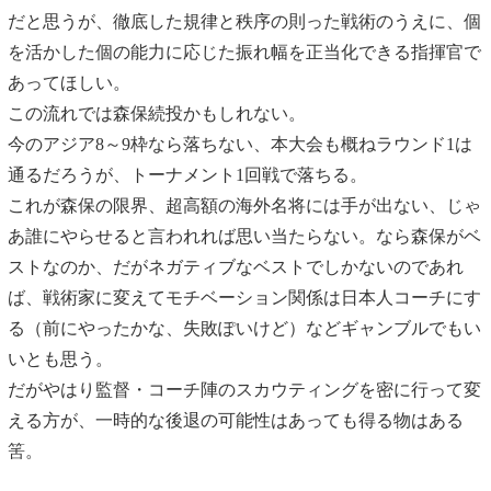
だと思うが、徹底した規律と秩序の則った戦術のうえに、個
を活かした個の能力に応じた振れ幅を正当化できる指揮官で
あってほしい。
この流れでは森保続投かもしれない。
今のアジア8～9枠なら落ちない、本大会も概ねラウンド1は
通るだろうが、トーナメント1回戦で落ちる。
これが森保の限界、超高額の海外名将には手が出ない、じゃ
あ誰にやらせると言われれば思い当たらない。なら森保がベ
ストなのか、だがネガティブなベストでしかないのであれ
ば、戦術家に変えてモチベーション関係は日本人コーチにす
る（前にやったかな、失敗ぽいけど）などギャンブルでもい
いとも思う。
だがやはり監督・コーチ陣のスカウティングを密に行って変
える方が、一時的な後退の可能性はあっても得る物はある
筈。