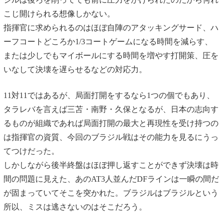
こじ開けられる想像しかない。
指揮官に求められるのはほぼ自陣のアタッキングサード、ハ
ーフコートどころか1/3コートゲームになる時間を減らす、
または少しでもマイボールにする時間を増やす打開策、圧を
いなして決壊を遅らせるなどの対応力。
11対11ではあるが、局面打開をするなら1つの個でもあり、
タラレバを言えば三苫・南野・久保となるが、日本の志向す
るものが組織であれば局面打開の最大と再現性を受け持つの
は指揮官の資質、今回のブラジル戦はその能力を見るにうっ
てつけだった。
しかしながら後半終盤はほぼ押し返すことができず決壊は時
間の問題に見えた、あのAT3人並んだDFラインは一瞬の間だ
が固まっていてそこを突かれた。ブラジルはブラジルという
所以、ミスは逃さないのはそこだろう。