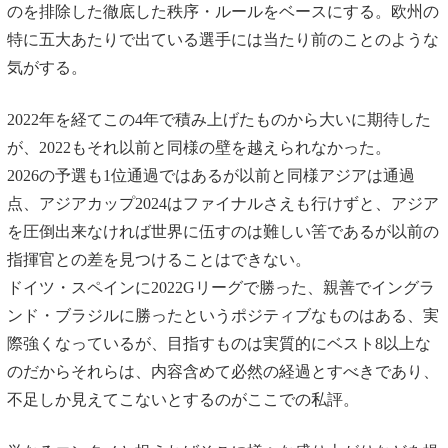
のを排除した徹底した秩序・ルールをベースにする。欧州の
特に五大あたりで出ている選手には当たり前のことのような
気がする。
2022年を経てこの4年で積み上げたものから大いに期待した
が、2022もそれ以前と同様の壁を越えられなかった。
2026の予選も1位通過ではあるが以前と同様アジアは通過
点、アジアカップ2024はファイナルさえも行けずと、アジア
を圧倒出来なければ世界に伍すのは難しい筈であるが以前の
指揮官との差を見つけることはできない。
ドイツ・スペインに2022Gリーグで勝った、親善でイングラ
ンド・ブラジルに勝ったというポジティブなものはある、実
際強くなっているが、目指すものは実質的にベスト8以上な
のだからそれらは、内容含めて必然の経過とすべきであり、
不足しか見えてこないとするのがここでの私評。