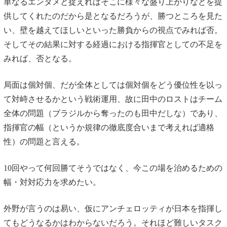
単なるエンタメと捉えればそこに様々な盛り上がりなどを提
供してくれたのだから是となるだろうが、勝つところを見た
い、壁を越えてほしいといった勝負からの視点でみれば否。
そしてその結果に対する経過における指揮官としての不足を
みれば、否となる。
局面は個対個、だが全体としては個対個をどう優位性を以っ
て対峙させるかという戦術運用、故に田中のロストはチーム
全体の問題（ブラジルから奪ったのも田中だしな）であり、
指揮官の幅（というか規律の徹底度合いまで考えれば適格
性）の問題と言える。
10回やって何回勝てそうではなく、今この場を治めるための
幅・対対応力を求めたい。
外野が言うのは易い、仮にアンチェロッティが日本を指揮し
てもどうなるかはわからないだろう。それほど難しいタスク