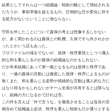
結果としてそれらは一つ組織論・戦術の幅として帰結される
だろうが、事前準備を超えるもの、圧倒的な圧や変化に対す
る処方がないということに他ならない。
守田を外したことについて森保の考えは想像するしかない
が、多く聞かれるのは森保との軋轢。久保ですら外されかか
ったとかいう話もあった。
プロファイルの域をでないが、規律・秩序重視としつつ属人
的な和を重んじるのが森保の組織論なのかもしれない。
だが本来組織にあって第一義となるものは規律と秩序であ
り、一連の森保の言動には徹底した規律・秩序によるものが
無くまた、和を重んじる姿勢や情緒的な言動は属人的な力に
はなり得るかもしれないがチーム全員が共有するとは限らな
い、組織の力になるかで計れば否。
この件を言えば「外で言うな」を徹底させることは塩谷の舌
禍含めて組織論上必須、秩序を重んじ戦術も己が通りとする