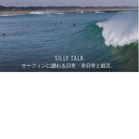
SILLY TALK
サーフィンに纏わる日常・非日常と戯言。