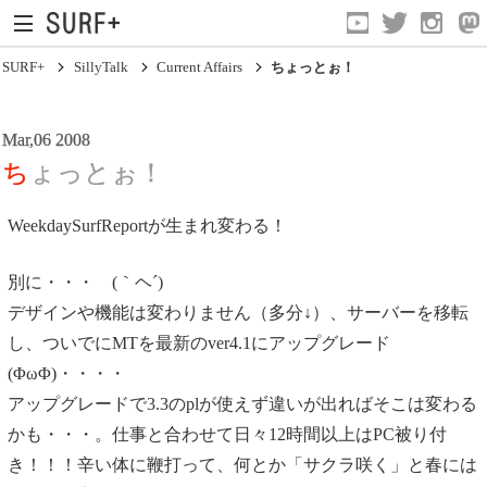
SURF+
SillyTalk
Current Affairs
ちょっとぉ！
Mar,06 2008
ちょっとぉ！
WeekdaySurfReportが生まれ変わる！
Current Affairs
別に・・・ (｀ヘ´)
Life In Surfing
デザインや機能は変わりません（多分↓）、サーバーを移転
し、ついでにMTを最新のver4.1にアップグレード
Vibration
(ΦωΦ)・・・・
Mind
アップグレードで3.3のplが使えず違いが出ればそこは変わる
Clips
かも・・・。仕事と合わせて日々12時間以上はPC被り付
き！！！辛い体に鞭打って、何とか「サクラ咲く」と春には