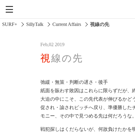
SURF+
SillyTalk
Current Affairs
視線の先
Feb,02 2019
視線の先
弛緩・無策・判断の遅さ・後手
紙面を賑わす敗因はこれらに限らずだが、
Current Affairs
大迫の中にこそ、この先代表が伸びるかど
促され・諭されピッチへ戻り、準優勝した
Life In Surfing
モニー、その中で見つめる先は何だろうな
Vibration
戦犯探しはくだらないが、何故負けたかを