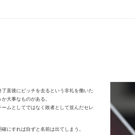
終了直後にピッチを去るという非礼を働いた
うか大事なものがある。
チームとしてではなく敗者として並んだセレ
。
明確にすれば自ずと名前は出てしまう。