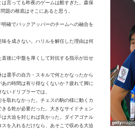
とは言っても昨夜のゲームは酷すぎた。森保
、問題の根底はそこにあると思う。
が明確でバックアッパーのチームへの融合を
意味を成さない。ハリルを解任した理由は何
た直後に中盤を厚くして対抗する指示が出せ
外は選手の自力・スキルで何とかなったから
があの時間は有り得なくないか？疲れて脚に
けないドリブラーでは。
術を取れなかった。チェスの駒の様に動くカ
できる乾が必要だった。大きなサイドチェン
手は大迫を封じれば良かった。ダイアゴナル
ロスを入れるだけなら、あそこで収める大迫