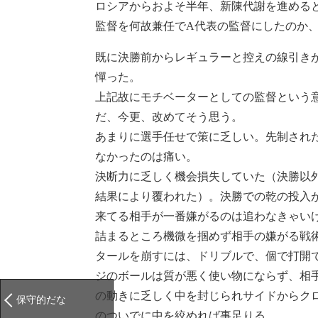
Mind
ロシアからおよそ半年、新陳代謝を進める
監督を何故兼任でA代表の監督にしたのか
Clips
既に決勝前からレギュラーと控えの線引き
憚った。
上記故にモチベーターとしての監督という
だ、今更、改めてそう思う。
あまりに選手任せで策に乏しい。先制され
なかったのは痛い。
決断力に乏しく機会損失していた（決勝以
結果により覆われた）。決勝での乾の投入
来てる相手が一番嫌がるのは追わなきゃい
詰まるところ機微を掴めず相手の嫌がる戦
タールを崩すには、ドリブルで、個で打開
ジのボールは質が悪く使い物にならず、相
の動きに乏しく中を封じられサイドからク
保守的だな
のついでに中を絞めれば事足りる。