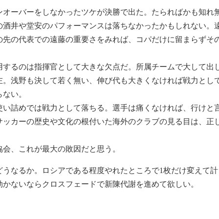
ンオーバーをしなかったツケが決勝で出た。たらればかも知れ
の酒井や堂安のパフォーマンスは落ちなかったかもしれない。
の先の代表での遠藤の重要さをみれば、コパだけに留まらずそ
。
用するのは指揮官として大きな欠点だ。所属チームで大して出
左。浅野も決して若く無い、伸び代も大きくなければ戦力とし
らない。
使い詰めでは戦力として落ちる。選手は痛くなければ、行けと
サッカーの歴史や文化の根付いた海外のクラブの見る目は、正
協会、これが最大の敗因だと思う。
どうなるか。ロシアである程度やれたところで1枚だけ変えて
効かないならクロスフェードで新陳代謝を進めて欲しい。