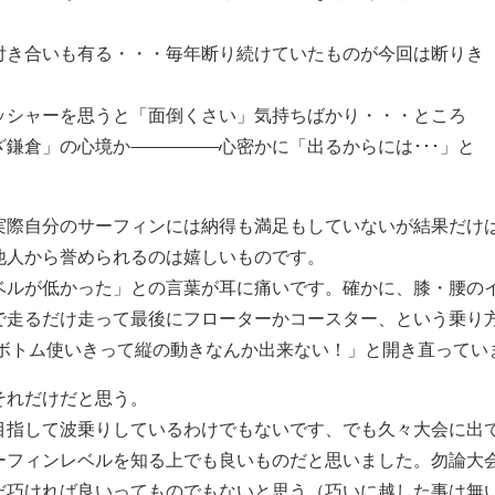
付き合いも有る・・・毎年断り続けていたものが今回は断りき
ッシャーを思うと「面倒くさい」気持ちばかり・・・ところ
ざ鎌倉」の心境か
心密かに「出るからには･･･」と
実際自分のサーフィンには納得も満足もしていないが結果だけ
他人から誉められるのは嬉しいものです。
ベルが低かった」との言葉が耳に痛いです。確かに、膝・腰の
で走るだけ走って最後にフローターかコースター、という乗り方
ゃボトム使いきって縦の動きなんか出来ない！」と開き直ってい
それだけだと思う。
目指して波乗りしているわけでもないです、でも久々大会に出
ーフィンレベルを知る上でも良いものだと思いました。勿論大
だ巧ければ良いってものでもないと思う（巧いに越した事は無