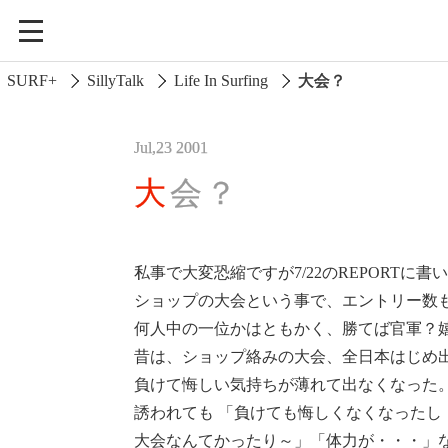
SURF+
SillyTalk
Life In Surfing
大会？
Jul,23 2001
大会？
私事で大変恐縮ですが7/22のREPORT
ショップの大会という事で、エントリー数
Current Affairs
何人中の一位かはともかく、勝てば官軍？
昔は、ショップ絡みの大会、全日本はじめ
Life In Surfing
負けて悔しい気持ちが薄れて出なくなった
Vibration
誘われても 「負けても悔しくなくなった
大会なんてかったり～」「体力が・・・」