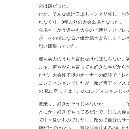
Mind
のは嫌だった。
だが、そんな逃げ口上もマンネリ化し、お
Clips
れなくり、9年ぶりの大会出場となった。
会場へ向かう道中も大会の「縛り」とプレ
が、その場になると鎌倉武士よろしく「い
思い頑張っていた。
運も実力のうちと言わなければならない、
まぁ、何やかんや言っても好きな事だから
ただ、大会終了後のオーナーの総評で「レ
コンディションでしたが、殆ど皆アップス
の 私に至っては「このコンディションじ
波乗り、好きかそうじゃないか
とにかく好きでやってるだけで、別に大会
て中々良いものでしたし、改めて自分のサ
拙だけではないし、普段波乗りするのにた