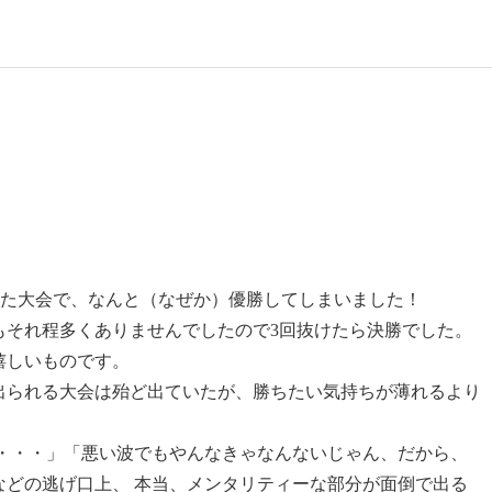
に書いた大会で、なんと（なぜか）優勝してしまいました！
もそれ程多くありませんでしたので3回抜けたら決勝でした。
嬉しいものです。
出られる大会は殆ど出ていたが、勝ちたい気持ちが薄れるより
。
し・・・」「悪い波でもやんなきゃなんないじゃん、だから、
などの逃げ口上、 本当、メンタリティーな部分が面倒で出る