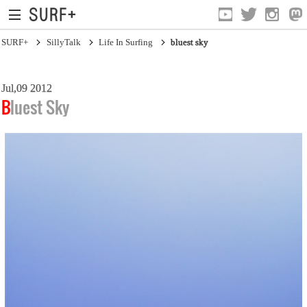
SURF+
SillyTalk
Life In Surfing
bluest sky
Jul,09 2012
Bluest Sky
Current Affairs
Life In Surfing
Vibration
Mind
Clips