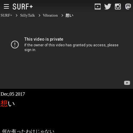
SURF+
SillyTalk
Vibration
想い
Current Affairs
Life In Surfing
Dec,05 2017
Vibration
想い
Mind
Clips
何か有ったわけじゃない