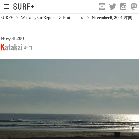
SURF+
WeekdaySurfReport
North Chiba
November 8, 2001 片貝
Nov,08 2001
South Ibaraki
Katakai
片貝
North Chiba
South Chiba
Unusually
Video Logs
Monthly Archive