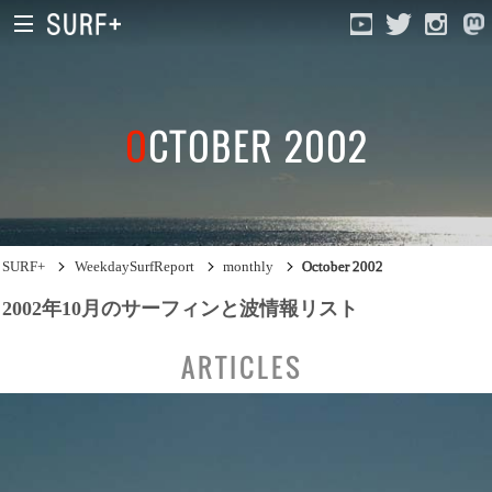
OCTOBER 2002
South Ibaraki
North Chiba
South Chiba
SURF+
WeekdaySurfReport
monthly
October 2002
Unusually
2002年10月のサーフィンと波情報リスト
Video Logs
ARTICLES
Monthly Archive