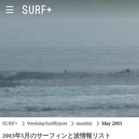
South Ibaraki
North Chiba
South Chiba
Unusually
Video Logs
SURF+
WeekdaySurfReport
monthly
May 2003
Monthly Archive
2003年5月のサーフィンと波情報リスト