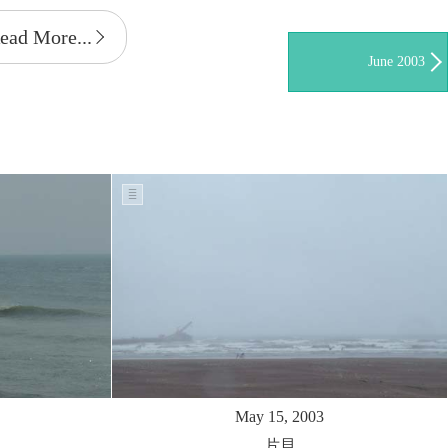
ead More...
June 2003
May 15, 2003
片貝