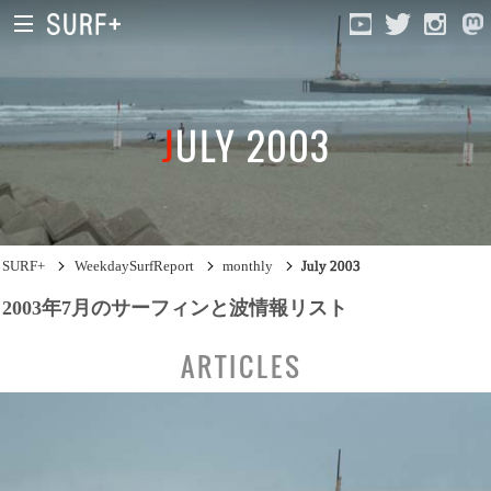
JULY 2003
South Ibaraki
North Chiba
South Chiba
SURF+
WeekdaySurfReport
monthly
July 2003
Unusually
2003年7月のサーフィンと波情報リスト
Video Logs
ARTICLES
Monthly Archive