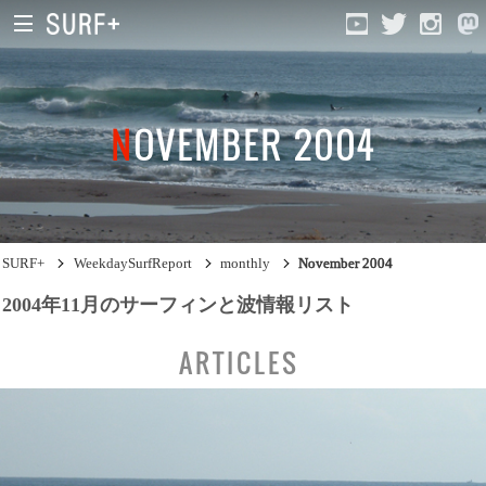
NOVEMBER 2004
South Ibaraki
North Chiba
South Chiba
SURF+
WeekdaySurfReport
monthly
November 2004
Unusually
2004年11月のサーフィンと波情報リスト
Video Logs
ARTICLES
Monthly Archive