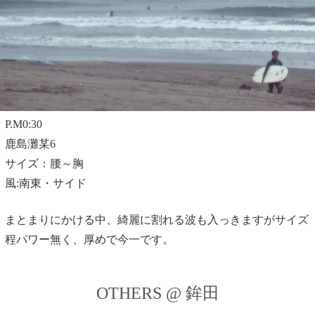
P.M0:30
鹿島灘某6
サイズ：腰～胸
風:南東・サイド
まとまりにかける中、綺麗に割れる波も入っきますがサイズ
程パワー無く、厚めで今一です。
OTHERS @ 鉾田