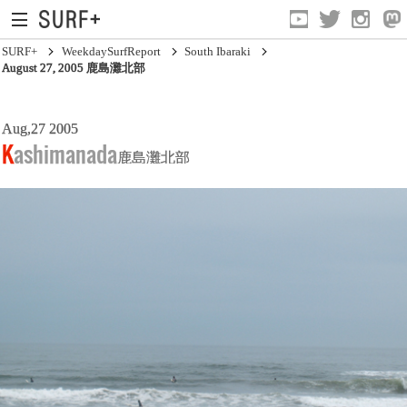
SURF+
WeekdaySurfReport
South Ibaraki
August 27, 2005 鹿島灘北部
South Ibaraki
Aug,27 2005
Kashimanada
鹿島灘北部
North Chiba
South Chiba
Unusually
Video Logs
Monthly Archive