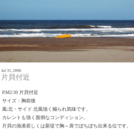
Jul 31, 2006
片貝付近
P.M2:30
片貝付近
サイズ：胸前後
風:北・サイド 北風強く煽られ気味です。
カレントも強く面倒なコンディション。
片貝の漁港若しくは新堤で胸～肩でぼちぼち出来る位です。