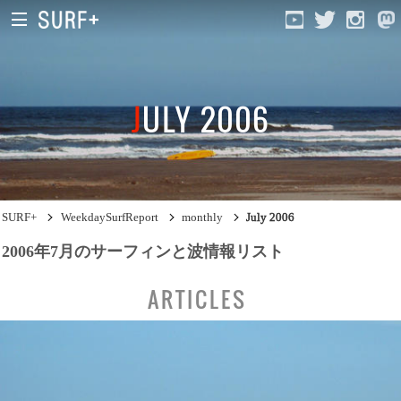
JULY 2006
South Ibaraki
North Chiba
South Chiba
SURF+
WeekdaySurfReport
monthly
July 2006
Unusually
2006年7月のサーフィンと波情報リスト
Video Logs
ARTICLES
Monthly Archive