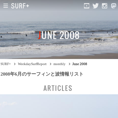
JUNE 2008
South Ibaraki
North Chiba
South Chiba
SURF+
WeekdaySurfReport
monthly
June 2008
Unusually
2008年6月のサーフィンと波情報リスト
Video Logs
ARTICLES
Monthly Archive