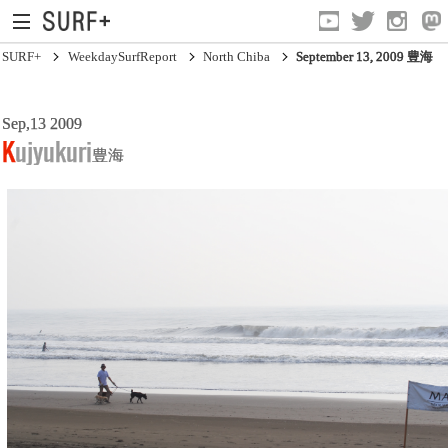
SURF+
WeekdaySurfReport
North Chiba
September 13, 2009 豊海
Sep,13 2009
South Ibaraki
Kujyukuri
豊海
North Chiba
South Chiba
Unusually
Video Logs
Monthly Archive