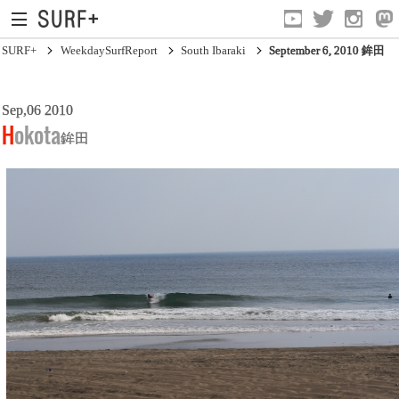
SURF+
WeekdaySurfReport
South Ibaraki
September 6, 2010 鉾田
Sep,06 2010
South Ibaraki
Hokota
鉾田
North Chiba
South Chiba
Unusually
Video Logs
Monthly Archive