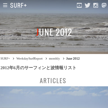
JUNE 2012
South Ibaraki
North Chiba
South Chiba
SURF+
WeekdaySurfReport
monthly
June 2012
Unusually
2012年6月のサーフィンと波情報リスト
Video Logs
ARTICLES
Monthly Archive