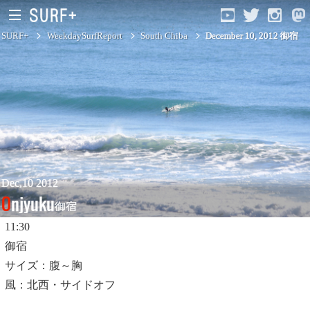
SURF+
WeekdaySurfReport
South Chiba
December 10, 2012 御宿
South Ibaraki
North Chiba
South Chiba
Unusually
Dec,10 2012
Onjyuku
御宿
Video Logs
11:30
Monthly Archive
御宿
サイズ：腹～胸
風：北西・サイドオフ