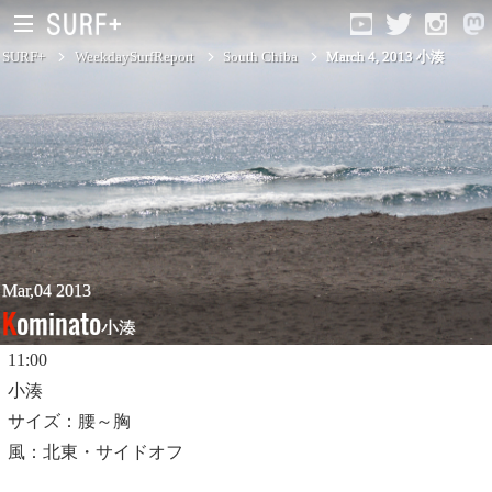
SURF+
WeekdaySurfReport
South Chiba
March 4, 2013 小湊
South Ibaraki
North Chiba
South Chiba
Unusually
Mar,04 2013
Kominato
小湊
Video Logs
11:00
Monthly Archive
小湊
サイズ：腰～胸
風：北東・サイドオフ