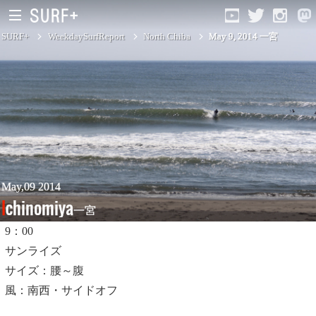
SURF+
WeekdaySurfReport
North Chiba
May 9, 2014 一宮
South Ibaraki
North Chiba
South Chiba
Unusually
May,09 2014
Ichinomiya
一宮
Video Logs
9：00
Monthly Archive
サンライズ
サイズ：腰～腹
風：南西・サイドオフ