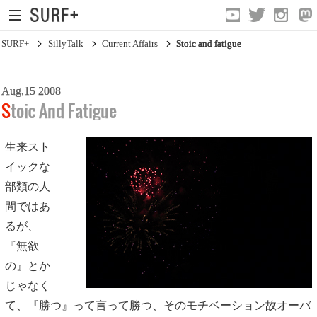
SURF+
SillyTalk
Current Affairs
Stoic and fatigue
Aug,15 2008
Stoic And Fatigue
生来スト
イックな
Current Affairs
部類の人
Life In Surfing
間ではあ
Vibration
るが、
『無欲
Mind
の』とか
Clips
じゃなく
て、『勝つ』って言って勝つ、そのモチベーション故オーバ