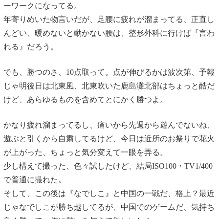
ーワークになってる。
年寄りめいた物言いだが、足腰に疲れが溜まってる、正直し
んどい、暖めないと動かない腰は、整形外科に行けば『言わ
れる』だろう。
でも、勝つのさ、10点取って。点が伸びるかは波次第、予報
じゃ明後日は北東風、北東吹いた鹿島灘北部はちょっと酷だ
けど、あらゆるものを含めてとにかく勝つよ。
かなり疲れ溜まってるし、痛いから先週から遊んでないね、
遊ぶと引くから自粛してるけど、今日は近所のお祭りで花火
が上がった、ちょっと気分変えて一眼を弄る。
少し構えて撮った、色々試したけど、結局ISO100・TV1/400
で普通に撮れた。
そして、この後は『なでしこ』と中国の一戦だ、格上？最近
じゃなでしこが勝ち越してるが、中国でのゲームだ、気持ち