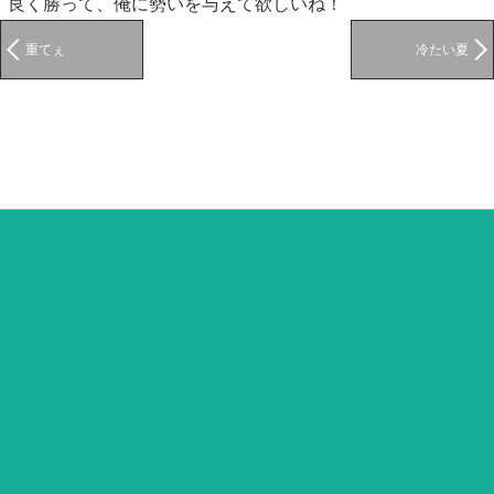
良く勝って、俺に勢いを与えて欲しいね！
重てぇ
冷たい夏