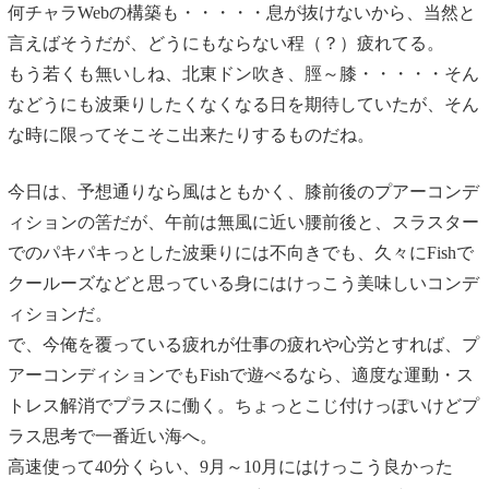
何チャラWebの構築も・・・・・息が抜けないから、当然と
言えばそうだが、どうにもならない程（？）疲れてる。
もう若くも無いしね、北東ドン吹き、脛～膝・・・・・そん
などうにも波乗りしたくなくなる日を期待していたが、そん
な時に限ってそこそこ出来たりするものだね。
今日は、予想通りなら風はともかく、膝前後のプアーコンデ
ィションの筈だが、午前は無風に近い腰前後と、スラスター
でのパキパキっとした波乗りには不向きでも、久々にFishで
クールーズなどと思っている身にはけっこう美味しいコンデ
ィションだ。
で、今俺を覆っている疲れが仕事の疲れや心労とすれば、プ
アーコンディションでもFishで遊べるなら、適度な運動・ス
トレス解消でプラスに働く。ちょっとこじ付けっぽいけどプ
ラス思考で一番近い海へ。
高速使って40分くらい、9月～10月にはけっこう良かった