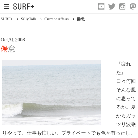
SURF+
SillyTalk
Current Affairs
倦怠
Oct,31 2008
倦怠
『疲れ
た』
Current Affairs
日々何回
Life In Surfing
そんな風
Vibration
に思って
るか。夏
Mind
からガッ
Clips
ツリ波乗
りやって、仕事も忙しい、プライベートでも色々有ったし、