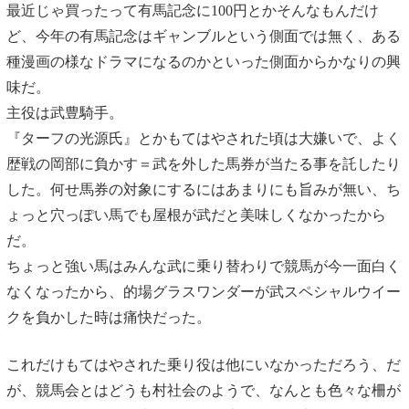
最近じゃ買ったって有馬記念に100円とかそんなもんだけ
ど、今年の有馬記念はギャンブルという側面では無く、ある
種漫画の様なドラマになるのかといった側面からかなりの興
味だ。
主役は武豊騎手。
『ターフの光源氏』とかもてはやされた頃は大嫌いで、よく
歴戦の岡部に負かす＝武を外した馬券が当たる事を託したり
した。何せ馬券の対象にするにはあまりにも旨みが無い、ち
ょっと穴っぽい馬でも屋根が武だと美味しくなかったから
だ。
ちょっと強い馬はみんな武に乗り替わりで競馬が今一面白く
なくなったから、的場グラスワンダーが武スペシャルウイー
クを負かした時は痛快だった。
これだけもてはやされた乗り役は他にいなかっただろう、だ
が、競馬会とはどうも村社会のようで、なんとも色々な柵が