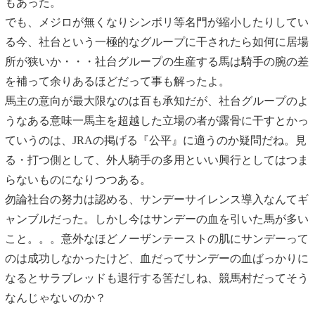
もあった。
でも、メジロが無くなりシンボリ等名門が縮小したりしてい
る今、社台という一極的なグループに干されたら如何に居場
所が狭いか・・・社台グループの生産する馬は騎手の腕の差
を補って余りあるほどだって事も解ったよ。
馬主の意向が最大限なのは百も承知だが、社台グループのよ
うなある意味一馬主を超越した立場の者が露骨に干すとかっ
ていうのは、JRAの掲げる『公平』に適うのか疑問だね。見
る・打つ側として、外人騎手の多用といい興行としてはつま
らないものになりつつある。
勿論社台の努力は認める、サンデーサイレンス導入なんてギ
ャンブルだった。しかし今はサンデーの血を引いた馬が多い
こと。。。意外なほどノーザンテーストの肌にサンデーって
のは成功しなかったけど、血だってサンデーの血ばっかりに
なるとサラブレッドも退行する筈だしね、競馬村だってそう
なんじゃないのか？