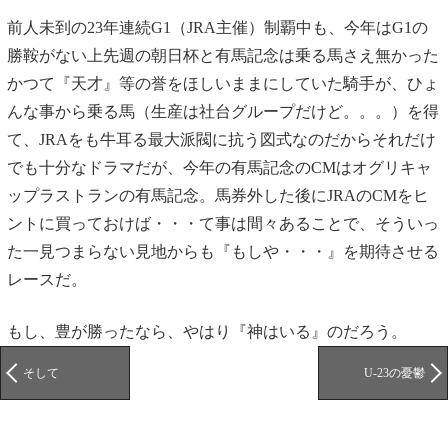
前人未到の23年連続G1（JRA主催）制覇中も、今年はG1の
勝鞍がない上先週の朝日杯と有馬記念は乗る馬さえ無かった
かつて『天才』等の誉をほしいままにしていた騎手が、ひょ
んな事から乗る馬（生産は社台グループだけど。。。）を得
て、JRAをも牛耳る最大派閥に抗う図式なのだからそれだけ
でも十分なドラマだが、今年の有馬記念のCMはオグリキャ
ップラストランの有馬記念。馬券外した後にJRAのCMをヒ
ントに買っておけば・・・て事は間々あることで、そういっ
た一見つまらない見地からも『もしや・・・』を期待させる
レースだ。
もし、豊が勝ったなら、やはり『神はいる』のだろう。
そして
U-23の憂鬱