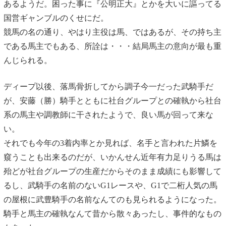
あるようだ。困った事に『公明正大』とかを大いに謳ってる
国営ギャンブルのくせにだ。
競馬の名の通り、やはり主役は馬、ではあるが、その持ち主
である馬主でもある、所詮は・・・結局馬主の意向が最も重
んじられる。
ディープ以後、落馬骨折してから調子今一だった武騎手だ
が、安藤（勝）騎手とともに社台グループとの確執から社台
系の馬主や調教師に干されたようで、良い馬が回って来な
い。
それでも今年の3着内率とか見れば、名手と言われた片鱗を
窺うことも出来るのだが、いかんせん近年有力足りうる馬は
殆どが社台グループの生産だからそのまま成績にも影響して
るし、武騎手の名前のないG1レースや、G1で二桁人気の馬
の屋根に武豊騎手の名前なんてのも見られるようになった。
騎手と馬主の確執なんて昔から散々あったし、事件的なもの