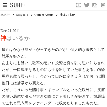
SURF+
SillyTalk
Current Affairs
神はいるか
Dec,21 2011
神はいるか
最近はかなり熱が下がってきたのだが、個人的な奢侈として
競馬が好きだ。
Current Affairs
あまりにも酷い（確率の悪い）投資と身を以て思い知らされ
Life In Surfing
たが、一口馬主なるものにも手を出していた事もある。勿論
Vibration
馬券も散々買ったし、今だって口座に金さえ入れておけば開
催日には携帯から買える。
Mind
だが、こういった賭け事・ギャンブルといった以外に、皮膚
Clips
の薄い馬体や澄んだ大きな瞳に走る美しさが好きで、競馬場
でこれと思う馬をファインダーに収めたりもしたものだ。