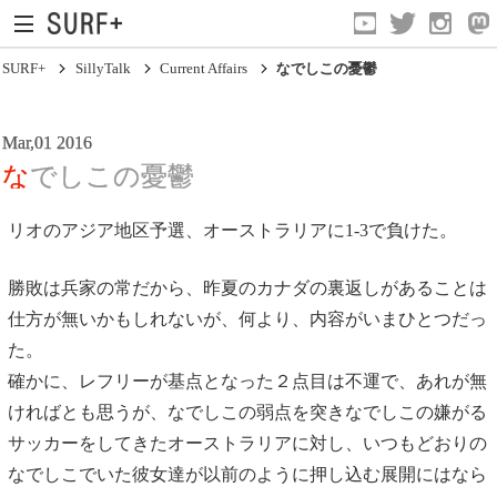
SURF+
SillyTalk
Current Affairs
なでしこの憂鬱
Mar,01 2016
なでしこの憂鬱
リオのアジア地区予選、オーストラリアに1-3で負けた。
Current Affairs
勝敗は兵家の常だから、昨夏のカナダの裏返しがあることは
Life In Surfing
仕方が無いかもしれないが、何より、内容がいまひとつだっ
た。
Vibration
確かに、レフリーが基点となった２点目は不運で、あれが無
Mind
ければとも思うが、なでしこの弱点を突きなでしこの嫌がる
Clips
サッカーをしてきたオーストラリアに対し、いつもどおりの
なでしこでいた彼女達が以前のように押し込む展開にはなら