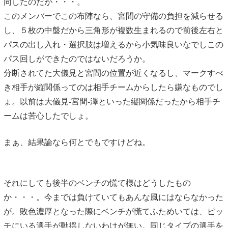
同したのだが・・・。
このメンバーでこの布陣なら、宮間の守備の負担を減らせる
し、５枚の中盤だから三角形が複数生まれるので前後左右と
パスの出し入れ・選択肢は増えるから小気味良いなでしこの
パス回しができたのではないだろうか。
分断されてた大儀見と宮間の位置が近くなるし、マークすべ
き相手が縦関係ってのは相手チームからしたら嫌なものでし
ょ。以前は大儀見-宮間-澤といった縦関係だったから相手チ
ームは苦心したでしょ。
まぁ、結果論なら何とでもですけどね。
それにしても後半のベンチの慌て様はどうしたもの
か・・・。今までは負けていてもあんな風にはならなかった
が。敗色濃厚となった際にベンチが慌てふためいては、ピッ
チにいる選手が動揺しないわけが無い。同じタイプの選手を