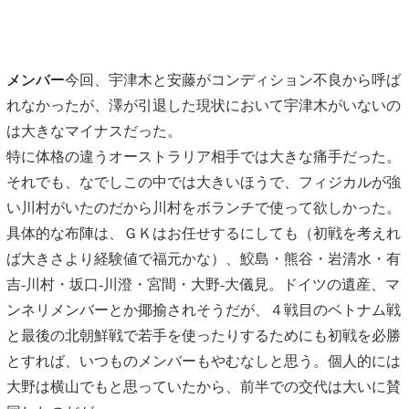
メンバー
今回、宇津木と安藤がコンディション不良から呼ば
れなかったが、澤が引退した現状において宇津木がいないの
は大きなマイナスだった。
特に体格の違うオーストラリア相手では大きな痛手だった。
それでも、なでしこの中では大きいほうで、フィジカルが強
い川村がいたのだから川村をボランチで使って欲しかった。
具体的な布陣は、ＧＫはお任せするにしても（初戦を考えれ
ば大きさより経験値で福元かな）、鮫島・熊谷・岩清水・有
吉-川村・坂口-川澄・宮間・大野-大儀見。ドイツの遺産、マ
ンネリメンバーとか揶揄されそうだが、４戦目のベトナム戦
と最後の北朝鮮戦で若手を使ったりするためにも初戦を必勝
とすれば、いつものメンバーもやむなしと思う。個人的には
大野は横山でもと思っていたから、前半での交代は大いに賛