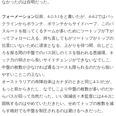
なかったのは自明だった。
フォーメーション
以前、4-2-3-1をと書いたが、4-4-2ではバッ
クラインからボランチ、ボランチからサイドハーフ、このパ
スルートを狙ってくるチームが多いためにツートップが下が
ってフォローに入る、持ち直してもがツートップがトップの
位置にいないために遅攻となる。上がりを待つ間、出しどこ
ろを探る間の中盤でのパス回しのミスを狙われる悪循環。キ
ック力の弱さから
長いサイドチェンジができないなでしこ、
中盤の枚数が少なければ通るコースも限られるのだから狙い
やすいことこの上ない。
オーストラリアの布陣自体はカナダのときと同じ4-3-3だが、
もっと前からきたし、なでしこより中盤の枚数が多いのだか
らパスが回って当然だった。いい加減佐々木監督には4-4-2に
固執するのはやめていただきたい。せめてトップの枚数を減
らす格好でも中盤を制圧されるのは避けるべきだった。