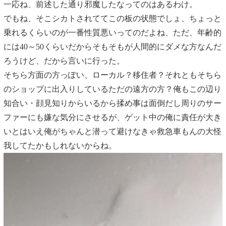
一応ね、前述した通り邪魔したなってのはあるわけ。
でもね、そこシカトされててこの板の状態でしょ、ちょっと
乗れるくらいのが一番性質悪いってのだよね、ただ、年齢的
には40～50くらいだからそもそもが人間的にダメな方なんだ
ろうけど、だから言いに行った。
そちら方面の方っぽい、ローカル？移住者？それともそちら
のショップに出入りしているただの遠方の方？俺もこの辺り
知合い・顔見知りからいるから揉め事は面倒だし周りのサー
ファーにも嫌な気分にさせるが、ゲット中の俺に責任が大き
いとはいえ俺がちゃんと潜って避けなきゃ救急車もんの大怪
我してたかもしれないからね。