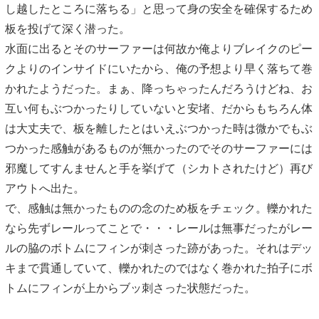
し越したところに落ちる」と思って身の安全を確保するため
板を投げて深く潜った。
水面に出るとそのサーファーは何故か俺よりブレイクのピー
クよりのインサイドにいたから、俺の予想より早く落ちて巻
かれたようだった。まぁ、降っちゃったんだろうけどね、お
互い何もぶつかったりしていないと安堵、だからもちろん体
は大丈夫で、板を離したとはいえぶつかった時は微かでもぶ
つかった感触があるものが無かったのでそのサーファーには
邪魔してすんませんと手を挙げて（シカトされたけど）再び
アウトへ出た。
で、感触は無かったものの念のため板をチェック。轢かれた
なら先ずレールってことで・・・レールは無事だったがレー
ルの脇のボトムにフィンが刺さった跡があった。それはデッ
キまで貫通していて、轢かれたのではなく巻かれた拍子にボ
トムにフィンが上からブッ刺さった状態だった。