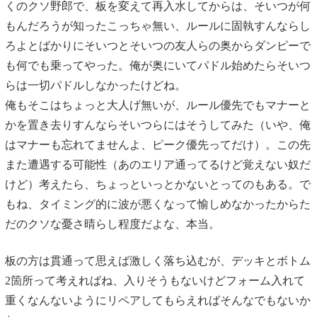
くのクソ野郎で、板を変えて再入水してからは、そいつが何
もんだろうが知ったこっちゃ無い、ルールに固執すんならし
ろよとばかりにそいつとそいつの友人らの奥からダンピーで
も何でも乗ってやった。俺が奥にいてパドル始めたらそいつ
らは一切パドルしなかったけどね。
俺もそこはちょっと大人げ無いが、ルール優先でもマナーと
かを置き去りすんならそいつらにはそうしてみた（いや、俺
はマナーも忘れてませんよ、ピーク優先ってだけ）。この先
また遭遇する可能性（あのエリア通ってるけど覚えない奴だ
けど）考えたら、ちょっといっとかないとってのもある。で
もね、タイミング的に波が悪くなって愉しめなかったからた
だのクソな憂さ晴らし程度だよな、本当。
板の方は貫通って思えば激しく落ち込むが、デッキとボトム
2箇所って考えればね、入りそうもないけどフォーム入れて
重くなんないようにリペアしてもらえればそんなでもないか