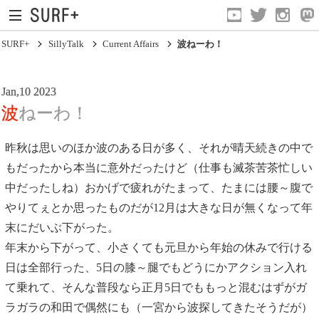
SURF+
SillyTalk
Current Affairs
波ねーわ！
Jan,10 2023
波ねーわ！
昨秋は思いのほか波のある日が多く、それが晴天続きの中で
もだったから本当に意外だったけど（仕事も滅茶苦茶忙しい
Current Affairs
中だったしね）おかげで疲れがたまって、たまには腰～腹で
Life In Surfing
やりてぇとか思ったものだが12月は大きな日が無くなって年
Vibration
末にだいぶ下がった。
年末から下がって、小さくても元旦から年始の休みで行ける
Mind
日は全部行った、5日の膝～腿でもどうにかアクション入れ
Clips
て乗れて、そんな普段なら正月5日でももっと混むはずがガ
ラガラの和田で偶然にも（一宮から波探してきたそうだが）