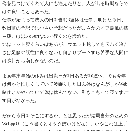
俺を見つけてくれて人にも遇えたりと、人が出る時期ならで
はの良いこともあった。
仕事が始まって成人の日を含む3連休は仕事、明けた今日、
数日前の予想では小さい予想だったがまさかのオフ爆風の膝
～腿、ほぼNoSurfなので行くのを諦めた。
北はセット腹くらいはあるが、ウエット越しでも伝わる冷た
さは足腰の既往に良くないし何よりブーツすら苦手な人間に
は鴨川から南しかないのだ。
まぁ年末年始の休みは出勤日が1日あるが10連休、でも今年
は何かと忙しくしていて波乗りした日以外はなんがしかWeb
制作とかやっていて体は休んでない。引きこもって寝てすご
す日がなかった。
だから今日をそこにするか、とは思ったが結局自分のための
Web弄り（こう書くとオタクぽいけどな）、いやこれは上手