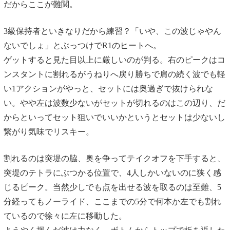
だからここが難関。
3級保持者といきなりだから練習？「いや、この波じゃやん
ないでしょ」とぶっつけでR1のヒートへ。
ゲットすると見た目以上に厳しいのが判る。右のピークはコ
ンスタントに割れるがうねりへ戻り勝ちで肩の続く波でも軽
い1アクションがやっと、セットには奥過ぎで抜けられな
い。やや左は波数少ないがセットが切れるのはこの辺り、だ
からといってセット狙いでいいかというとセットは少ないし
繋がり気味でリスキー。
割れるのは突堤の脇、奥を争ってテイクオフを下手すると、
突堤のテトラにぶつかる位置で、4人しかいないのに狭く感
じるピーク。当然少しでも点を出せる波を取るのは至難、5
分経ってもノーライド、ここまでの5分で何本か左でも割れ
ているので徐々に左に移動した。