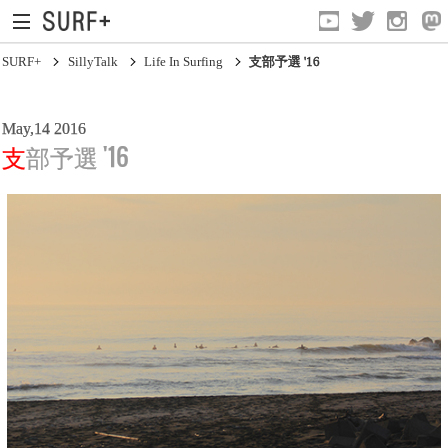
SURF+
SillyTalk
Life In Surfing
支部予選 '16
May,14 2016
支部予選 '16
Current Affairs
Life In Surfing
Vibration
Mind
Clips