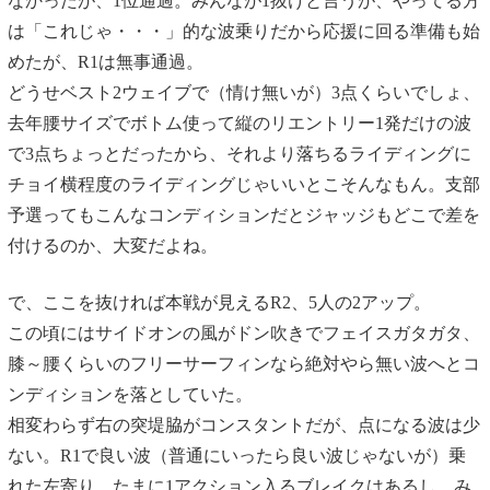
なかったが、1位通過。みんなが1抜けと言うが、やってる方
は「これじゃ・・・」的な波乗りだから応援に回る準備も始
めたが、R1は無事通過。
どうせベスト2ウェイブで（情け無いが）3点くらいでしょ、
去年腰サイズでボトム使って縦のリエントリー1発だけの波
で3点ちょっとだったから、それより落ちるライディングに
チョイ横程度のライディングじゃいいとこそんなもん。支部
予選ってもこんなコンディションだとジャッジもどこで差を
付けるのか、大変だよね。
で、ここを抜ければ本戦が見えるR2、5人の2アップ。
この頃にはサイドオンの風がドン吹きでフェイスガタガタ、
膝～腰くらいのフリーサーフィンなら絶対やら無い波へとコ
ンディションを落としていた。
相変わらず右の突堤脇がコンスタントだが、点になる波は少
ない。R1で良い波（普通にいったら良い波じゃないが）乗
れた左寄り、たまに1アクション入るブレイクはあるし、み