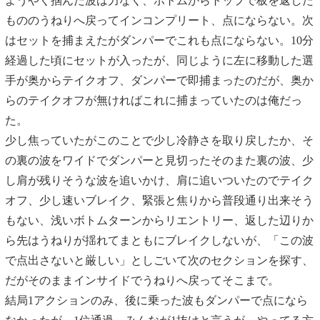
ようやく掴んだ波は力なく、ボトムからトップで板を返した
もののうねりへ戻ってインコンプリート、点にならない。次
はセットを捕まえたがダンパーでこれも点にならない。10分
経過した頃にセットが入ったが、同じように左に移動した選
手が奥からテイクオフ、ダンパーで即捕まったのだが、奥か
らのテイクオフが無ければこれに捕まっていたのは俺だっ
た。
少し焦っていたがこのことで少し冷静さを取り戻したか、そ
の裏の波をワイドでダンパーと見切ったそのまた裏の波、少
し肩が残りそうな波を追いかけ、肩に追いついたのでテイク
オフ、少し速いブレイク、緊張と焦りから普段通り出来そう
もない、浅いボトムターンからリエントリー、返した辺りか
ら先はうねりが揺れてまともにブレイクしないが、「この波
で点出さないと厳しい」としごいて次のセクションを探す、
だがそのままインサイドでうねりへ戻ってそこまで。
結局1アクションのみ、後に乗った波もダンパーで点になら