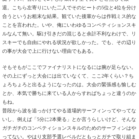
退。こちら左寄りにいた二人でそのヒートの5位と4位を分け
合うというお粗末な結果。
観ていた後輩からは作戦ミス的な
ことを言われた。いや、俺にいわゆるコンペティションスキ
ルなんて無い。駆け引きだの混じると余計不利なわけで、リ
スキーでも自由にやれる状況が欲しかった。でも、その辺り
の事が大会で上に行けない理由でもある。
そもそもがここでファイナリストになるには腕が足らない。
その上にずっと大会には出ていなくて、ここ2年くらい？ち
ょろちょろと出るようになったのは。大会の緊張感も愉しむ
とか、本気で勝ちに来ている人からすればちょっと違うのか
もね。
普段から波を追っかけてやる道場的サーフィンってやってな
いし、例えば「5分に2本乗る」とか言うらしいけど、そんな
ガチガチのコンペティションスキルのためのサーフィンはや
ってない。やはり支部予選レベルだともっとガチで取り組ま