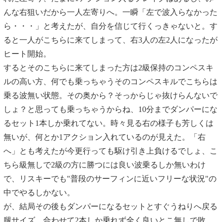
んな右狙いだから一人左寄りへ。一瞬「左で波入らなかった
ら・・・」と考えたが、自分を信じて行くっきゃないと。す
ると一人がこちらに来てしまって、右3人の左2人になったが
ヒート開始。
するとそのこちらに来てしまった方は2級保持のコンペスキ
ルの高い方、何でも乗っちゃうそのコンペスキルでこちらは
乗る波無い状態。その奥から？そっからじゃ抜けらんないで
しょ？と思っても乗っちゃうからね、10分までダンパーにな
るセット1本しか乗れてない。時々見る右の様子も芳しくは
無いが、何とか1アクション入れているのが見えた。「右
へ」とも考えたが今更行っても駆け引き上負けるでしょ、こ
ちら級無しで2級の方に勝つには良い波乗るしか無いわけ
で、リスキーでも"普段のサーフィンに近いフリーな状況"の
中でやるしかない。
が、結局その後もダンパーになるセットとすぐうねりへ戻る
腿サイズ、合わせて2本しか乗れず全く良いとこ無しで敗