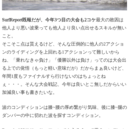
SurfReport既報だが、今年3つ目の大会も2コケ
最大の敗因は
他人より悪い波乗っても他人より良い点出せるスキルが無い
こと。
そこそこ点は貰えるけど、そんな圧倒的に他人の2アクショ
ンのライディングを上回れる1アクションって難しいから
ね、「乗れなきゃ負け」「優勝以外は負け」ってのは大会出
る上での覚悟（もっと軽い意味だが）だからまぁ良いけど、
年間1度もファイナルすら行けないのはちょっとね
ぇ・・・。そんな大会戦記、今年は良いとこ無しだからいい
加減良い事も書きたいな。
波のコンディションは膝~腰の厚め繋がり気味、後に膝~腿の
ダンパーの中に切れた波を探すコンディション。