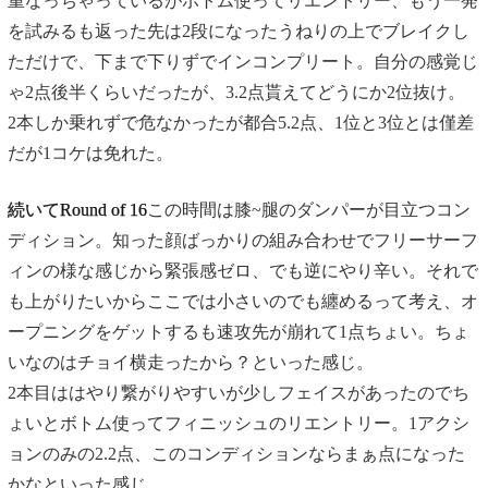
重なっちゃっているがボトム使ってリエントリー、もう一発
を試みるも返った先は2段になったうねりの上でブレイクし
ただけで、下まで下りずでインコンプリート。自分の感覚じ
ゃ2点後半くらいだったが、3.2点貰えてどうにか2位抜け。
2本しか乗れずで危なかったが都合5.2点、1位と3位とは僅差
だが1コケは免れた。
続いてRound of 16
この時間は膝~腿のダンパーが目立つコン
ディション。知った顔ばっかりの組み合わせでフリーサーフ
ィンの様な感じから緊張感ゼロ、でも逆にやり辛い。それで
も上がりたいからここでは小さいのでも纏めるって考え、オ
ープニングをゲットするも速攻先が崩れて1点ちょい。ちょ
いなのはチョイ横走ったから？といった感じ。
2本目ははやり繋がりやすいが少しフェイスがあったのでち
ょいとボトム使ってフィニッシュのリエントリー。1アクシ
ョンのみの2.2点、このコンディションならまぁ点になった
かなといった感じ。