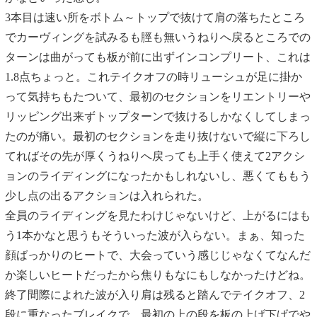
3本目は速い所をボトム～トップで抜けて肩の落ちたところ
でカーヴィングを試みるも脛も無いうねりへ戻るところでの
ターンは曲がっても板が前に出ずインコンプリート、これは
1.8点ちょっと。これテイクオフの時リューシュが足に掛か
って気持ちもたついて、最初のセクションをリエントリーや
リッピング出来ずトップターンで抜けるしかなくしてしまっ
たのが痛い。最初のセクションを走り抜けないで縦に下ろし
てればその先が厚くうねりへ戻っても上手く使えて2アクシ
ョンのライディングになったかもしれないし、悪くてももう
少し点の出るアクションは入れられた。
全員のライディングを見たわけじゃないけど、上がるにはも
う1本かなと思うもそういった波が入らない。まぁ、知った
顔ばっかりのヒートで、大会っていう感じじゃなくてなんだ
か楽しいヒートだったから焦りもなにもしなかったけどね。
終了間際によれた波が入り肩は残ると踏んでテイクオフ、2
段に重なったブレイクで、最初の上の段を板の上げ下げでや