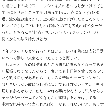
り過ごし下の段でフィニッシュを入れるつもりが上げ下げし
て下に下りたところで全部崩れて1.6点、点にならず3位敗
退。波の読み違えかな、上の段で上げ下げしたところをリッ
ピングでもして下に下りれば2位との差を考えればベターだ
った。もちろん合計4点とちょっとというジャッジペーパー
見てからの結果論だけどね。
昨年ファイナルまで行ったとはいえ、レベル的には支部予選
レベルで難しい大会とはいえちょっと悔しい。
「ちょっと」なのは詰まるところ勝ちに拘らなくなってあま
り緊張しなくなったからで、負けても非日常を愉しめるって
いう割り切りがあるから。もちろん普段のサーフィンから、
取り合いしない故に取れずに負けても仕方ないっていう割り
切りもあるからで、ただ、やれる事はやろうって思うからジ
ャッジペーパー見てどんなもんか確認するとかはしてる。
半端な気持ちって言われればそうかもしれないけど、もう大