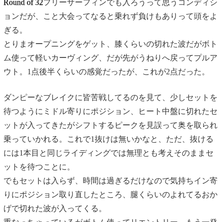
Round of 32
フリーサーフィンでも入ろうって思うコンディシ
ョンだが、こと大会ってなると乗れず負けもありって頭をよ
ぎる。
とりまオープニングをゲット、膝くらいの切れた波だがボト
ム使って軽いカーヴィング、だが先がうねりへ戻ってプルア
ウト。1点後半くらいの感覚だったが、これが2点だった。
ダンピーなブレイクに皆苦戦してるのを見て、少しセットを
待つようにミドル寄りにポジション、ヒート中盤に切れたセ
ットが入ってきたがシフトするピークを見誤って奥を取られ
乗っていかれる。これで1抜けは無いかなと、ただ、抜ける
には1本目と同じライディングでは無理とも考えそのままセ
ットを待つことに。
でもセットは入らず、時間は過ぎるだけなので気持ちイン寄
りにポジション取り直したところ、腿くらいのよれてるおか
げで切れた波が入ってくる。