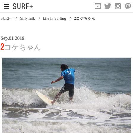
SURF+
SillyTalk
Life In Surfing
2コケちゃん
Sep,01 2019
2コケちゃん
Current Affairs
Life In Surfing
Vibration
Mind
Clips