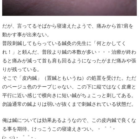
だが、言ってるそばから寝違えたようで、痛みから首?肩を
動かす事が出来ない。
普段刺鍼してもらっている鍼灸の先生に「何とかしてく
れ！」と頼んだ、普段より鍼の本数が多い・・・治療が終わ
ると痛みが減って首も肩も回るようになったがまだ痛みや張
りが残っている。
そこで「皮内鍼」（置鍼ともいうね）の処置を受けた。ただ
のベージュ色のテープじゃない、この下に縦ではなく皮膚と
平行に近い感じで横向きに短い鍼がちょこっと刺してある。
勿論通常の鍼よりは弱いが抜くまで刺鍼されている状態だ。
俺は鍼については効果あるようなので、この皮内鍼で良くな
る事を期待、けっこうこの寝違えきつい。・゜゜・
(>_<;)・゜゜・。