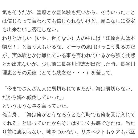
気もそうだが、霊感とか霊体験も無いから、そういったこと
は信じろって言われても信じられないけど、頭ごなしに否定
も出来ないし否定しない。
わりと近しい（いや、近くない）人の中には「江原さんは本
物だ！」と言う人もいるな、オーラの泉はけっこう見るのだ
が、実体験とかけ離れている事を言われているから強く共感
とか出来ないが、少し前に長谷川理恵が出演した時、長谷川
理恵とその元彼（とても残念だ・・・）を差して、
「今までさんざん人に裏切られてきたが、海は裏切らない、
だから海へ傾倒していった」
というような事を言っていた。
俺自身、「海は俺がどうなろうとも何時でも俺を受け入れて
くれる」と思っていたからそこはすごく共感できたね。当た
り前に裏切らない、嘘をつかない、リスペクトもケアもお互