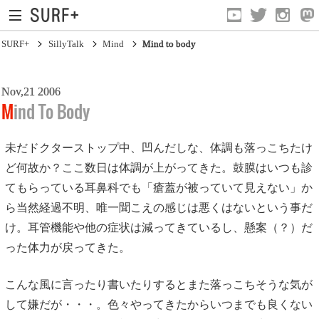
SURF+
SillyTalk
Mind
Mind to body
Nov,21 2006
Mind To Body
未だドクターストップ中、凹んだしな、体調も落っこちたけ
ど何故か？ここ数日は体調が上がってきた。鼓膜はいつも診
Current Affairs
てもらっている耳鼻科でも「瘡蓋が被っていて見えない」か
Life In Surfing
ら当然経過不明、唯一聞こえの感じは悪くはないという事だ
Vibration
け。耳管機能や他の症状は減ってきているし、懸案（？）だ
った体力が戻ってきた。
Mind
Clips
こんな風に言ったり書いたりするとまた落っこちそうな気が
して嫌だが・・・。色々やってきたからいつまでも良くない