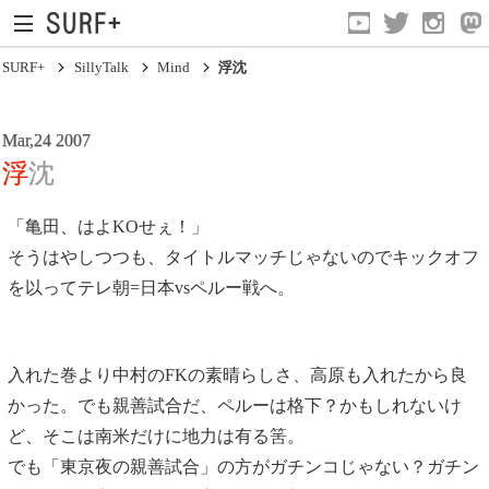
SURF+
SillyTalk
Mind
浮沈
Mar,24 2007
浮沈
「亀田、はよKOせぇ！」
そうはやしつつも、タイトルマッチじゃないのでキックオフ
Current Affairs
を以ってテレ朝=日本vsペルー戦へ。
Life In Surfing
Vibration
入れた巻より中村のFKの素晴らしさ、高原も入れたから良
Mind
かった。でも親善試合だ、ペルーは格下？かもしれないけ
Clips
ど、そこは南米だけに地力は有る筈。
でも「東京夜の親善試合」の方がガチンコじゃない？ガチン