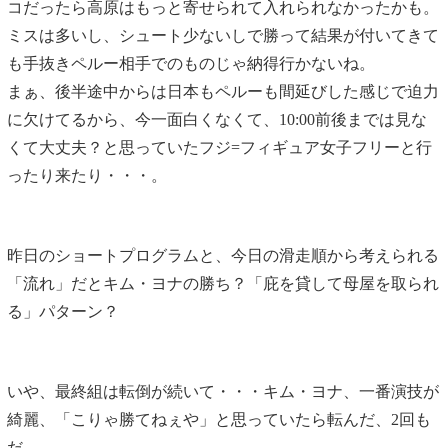
コだったら高原はもっと寄せられて入れられなかったかも。
ミスは多いし、シュート少ないしで勝って結果が付いてきて
も手抜きペルー相手でのものじゃ納得行かないね。
まぁ、後半途中からは日本もペルーも間延びした感じで迫力
に欠けてるから、今一面白くなくて、10:00前後までは見な
くて大丈夫？と思っていたフジ=フィギュア女子フリーと行
ったり来たり・・・。
昨日のショートプログラムと、今日の滑走順から考えられる
「流れ」だとキム・ヨナの勝ち？「庇を貸して母屋を取られ
る」パターン？
いや、最終組は転倒が続いて・・・キム・ヨナ、一番演技が
綺麗、「こりゃ勝てねぇや」と思っていたら転んだ、2回も
だ。