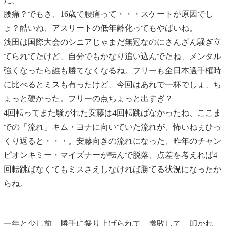
腰痛？でもさ、16歳で腰痛って・・・スケートが原因でし
ょ？酷いね、アスリートの低年齢化ってもやばいね。
浅田は国際大会のシニアじゃまだ無冠なのにさんざん騒ぎ立
てられてたけど、自分でもかなり追い込んでたね、メンタル
強くなったら誰も勝てなくなるね。フリーも全日本選手権時
に比べるとミスも有ったけど、今回はあれで一杯でしょ、ち
ょっと硬かった。フリーの点ちょっと出すぎ？
4回転ってまた騒がれた安藤は4回転跳ばなかったね、ここま
での「流れ」キム・ヨナに向いていた流れが、怖いねぇひっ
くり返ると・・・。安藤向きの流れになった、昨年のチャン
ピオンキミー・マイズナーが転んで脱落、点差を考えれば4
回転跳ばなくてもミスさえしなければ勝てる状況になったか
らね。
一年と少し前、勝手に祭り上げられて、惨敗して、叩かれ