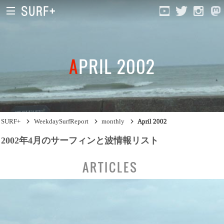
APRIL 2002
South Ibaraki
North Chiba
South Chiba
SURF+
WeekdaySurfReport
monthly
April 2002
Unusually
2002年4月のサーフィンと波情報リスト
Video Logs
ARTICLES
Monthly Archive