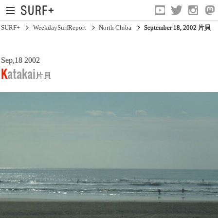
SURF+
WeekdaySurfReport
North Chiba
September 18, 2002 片貝
Sep,18 2002
South Ibaraki
Katakai
片貝
North Chiba
South Chiba
Unusually
Video Logs
Monthly Archive