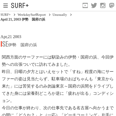
SURF+
WeekdaySurfReport
Unusually
April 21, 2003 伊勢 国府の浜
South Ibaraki
Apr,21 2003
ISE
伊勢 国府の浜
North Chiba
South Chiba
関西方面のサーファーには馴染みの伊勢・国府の浜、今回伊
勢への出張ついでに訪れてみました。
Unusually
昨日、日曜の夕方とはいえセットで「すね」程度の海にサー
Video Logs
ファーの姿は見当たらず、駐車場のおばちゃんも「東京から
来た」には苦笑するのみ勿論東京～国府の浜間をドライブし
Monthly Archive
てきた身には栄養剤どころか逆に「疲れが出る」コンディシ
ョン。
今日の仕事が終わり、次の仕事先である名古屋へ向かうまで
の間に「どうか？」と（一応）「ビーチコーミング」片手に