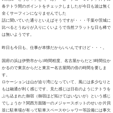
各テトラ間のポイントをチェックしましたが今日も波は無く
全くサーフィンになりませんでした
話に聞いていた通りといえばそうですが・・・千葉や茨城に
比べるとうねりが入りにくいようで当然フラットな日も稀で
は無いようです。
昨日も今日も、仕事が本懐だからいいんですけど・・・。
国府の浜は伊勢市から1時間程度、名古屋からだと3時間位か
かるので東京からだと東京ー名古屋間の倍の時間を要しま
す。
ロケーションは山が迫り湾になっていて、風には多少なりと
もは融通が利く感じです、見た感じは日在のようにテトラを
ぶち込まれた御宿（御宿ほど拓けてはいないが）という感じ
でしょうか？関西方面随一のメジャースポットのせいか片貝
並に駐車場が有って駐車スペースやシャワー等設備には事欠