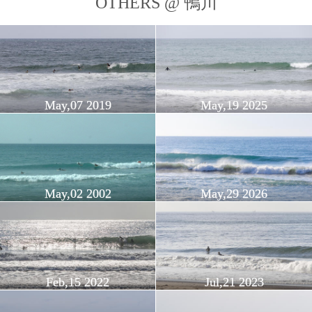
OTHERS @ 鴨川
May,07 2019
May,19 2025
May,02 2002
May,29 2026
Feb,15 2022
Jul,21 2023