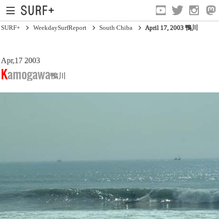
SURF+
WeekdaySurfReport
South Chiba
April 17, 2003 鴨川
Apr,17 2003
South Ibaraki
Kamogawa
鴨川
North Chiba
South Chiba
Unusually
Video Logs
Monthly Archive