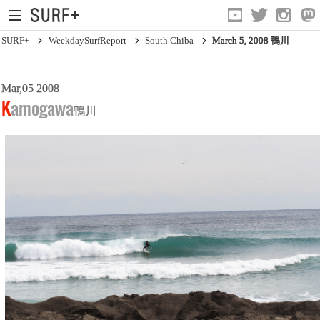
SURF+
WeekdaySurfReport
South Chiba
March 5, 2008 鴨川
Mar,05 2008
South Ibaraki
Kamogawa
鴨川
North Chiba
South Chiba
Unusually
Video Logs
Monthly Archive