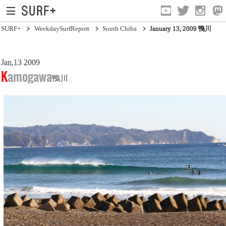
SURF+
WeekdaySurfReport
South Chiba
January 13, 2009 鴨川
Jan,13 2009
South Ibaraki
Kamogawa
鴨川
North Chiba
South Chiba
Unusually
Video Logs
Monthly Archive