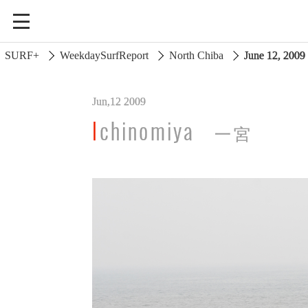
SURF+
WeekdaySurfReport
North Chiba
June 12, 20
Jun,12 2009
South Ibaraki
Ichinomiya
一宮
North Chiba
South Chiba
Unusually
Video Logs
Monthly Archive