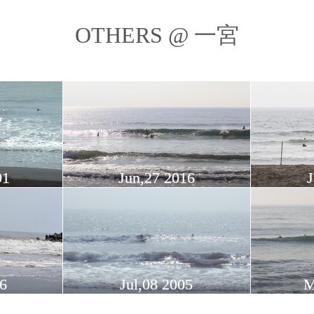
OTHERS @ 一宮
01
Jun,27 2016
J
6
Jul,08 2005
M