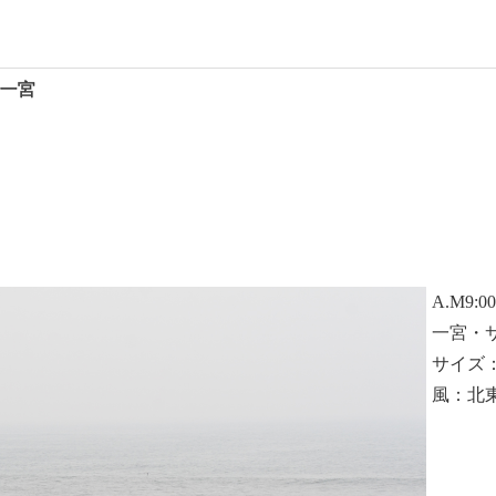
09 一宮
A.M9:0
一宮・
サイズ
風：北