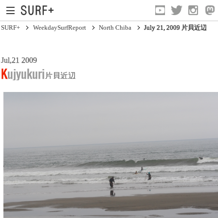
SURF+
WeekdaySurfReport
North Chiba
July 21, 2009 片貝近辺
Jul,21 2009
South Ibaraki
Kujyukuri
片貝近辺
North Chiba
South Chiba
Unusually
Video Logs
Monthly Archive