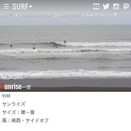
SURF+
WeekdaySurfReport
North Chiba
June 20, 2011 一宮
South Ibaraki
North Chiba
South Chiba
Unusually
Jun,20 2011
Sunrise
一宮
Video Logs
9:00
Monthly Archive
サンライズ
サイズ：腰～腹
風：南西・サイドオフ