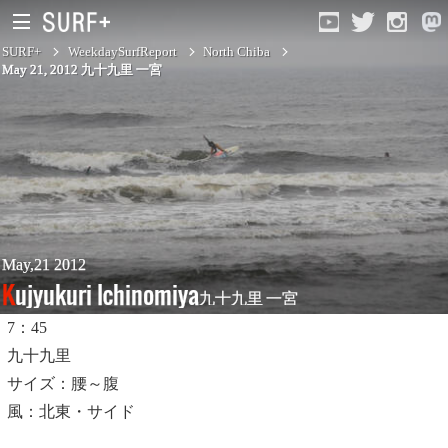
SURF+
WeekdaySurfReport
North Chiba
May 21, 2012 九十九里 一宮
South Ibaraki
North Chiba
South Chiba
Unusually
May,21 2012
Kujyukuri Ichinomiya
九十九里 一宮
Video Logs
7：45
Monthly Archive
九十九里
サイズ：腰～腹
風：北東・サイド