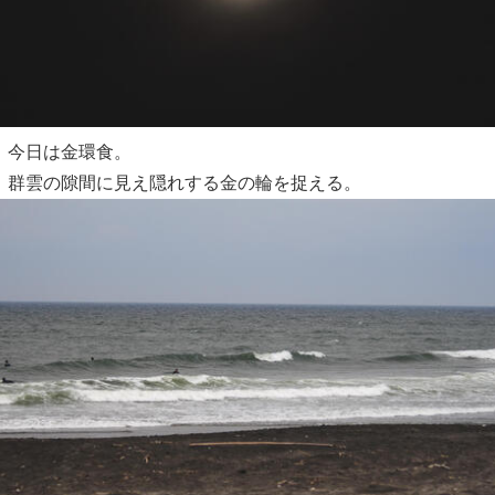
今日は金環食。
群雲の隙間に見え隠れする金の輪を捉える。