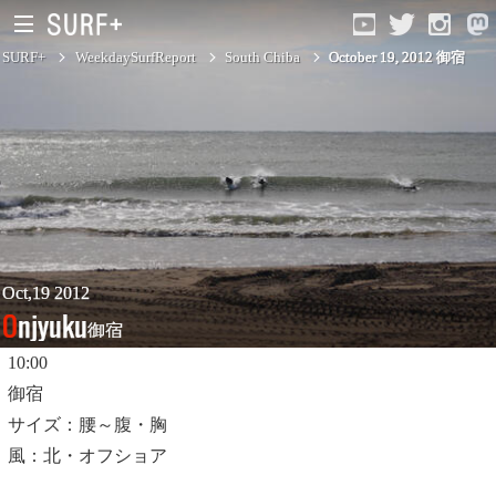
SURF+
WeekdaySurfReport
South Chiba
October 19, 2012 御宿
South Ibaraki
North Chiba
South Chiba
Unusually
Oct,19 2012
Onjyuku
御宿
Video Logs
10:00
Monthly Archive
御宿
サイズ：腰～腹・胸
風：北・オフショア