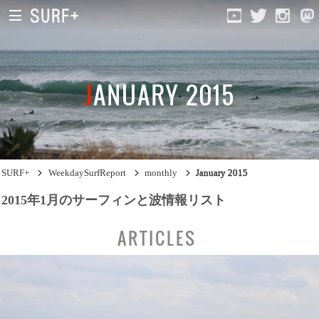
JANUARY 2015
South Ibaraki
North Chiba
South Chiba
SURF+
WeekdaySurfReport
monthly
January 2015
Unusually
2015年1月のサーフィンと波情報リスト
Video Logs
ARTICLES
Monthly Archive