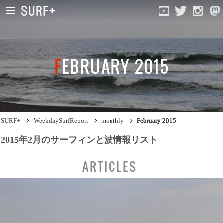
FEBRUARY 2015
South Ibaraki
North Chiba
South Chiba
SURF+
WeekdaySurfReport
monthly
February 2015
Unusually
2015年2月のサーフィンと波情報リスト
Video Logs
ARTICLES
Monthly Archive