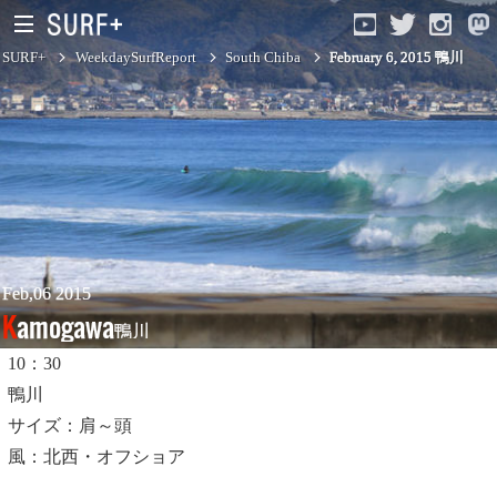
SURF+
WeekdaySurfReport
South Chiba
February 6, 2015 鴨川
South Ibaraki
North Chiba
South Chiba
Unusually
Feb,06 2015
Kamogawa
鴨川
Video Logs
10：30
Monthly Archive
鴨川
サイズ：肩～頭
風：北西・オフショア