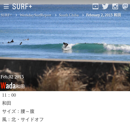
SURF+
WeekdaySurfReport
South Chiba
February 2, 2015 和田
South Ibaraki
North Chiba
South Chiba
Unusually
Feb,02 2015
Wada
和田
Video Logs
11：00
Monthly Archive
和田
サイズ：腰～腹
風：北・サイドオフ