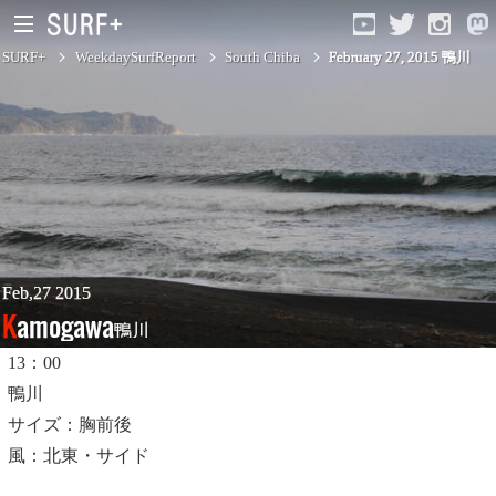
SURF+
WeekdaySurfReport
South Chiba
February 27, 2015 鴨川
South Ibaraki
North Chiba
South Chiba
Unusually
Feb,27 2015
Kamogawa
鴨川
Video Logs
13：00
Monthly Archive
鴨川
サイズ：胸前後
風：北東・サイド