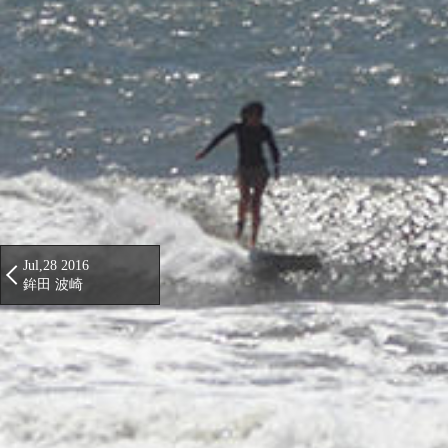
Jul,28 2016
鉾田 波崎